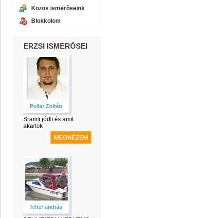
Közös ismerőseink
Blokkolom
ERZSI ISMERŐSEI
Poller Zoltán
Sramli jódli és amit
akartok
felter andrás