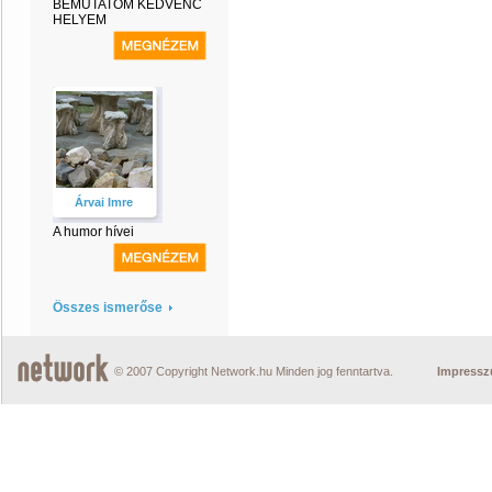
BEMUTATOM KEDVENC
HELYEM
Árvai Imre
A humor hívei
Összes ismerőse
© 2007 Copyright Network.hu Minden jog fenntartva.
Impress