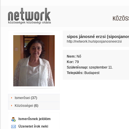
sipos jánosné erzsi (siposjano
http://network.hu/siposjanosneerzsi
Nem:
Nő
Kor:
79
Születésnap:
szeptember 11.
Település:
Budapest
Ismerősei
(37)
Közösségei
(6)
Ismerősnek jelölöm
Üzenetet írok neki