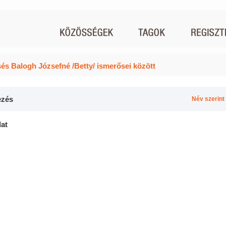
és Balogh Józsefné /Betty/ ismerősei között
zés
Név szerint
lat