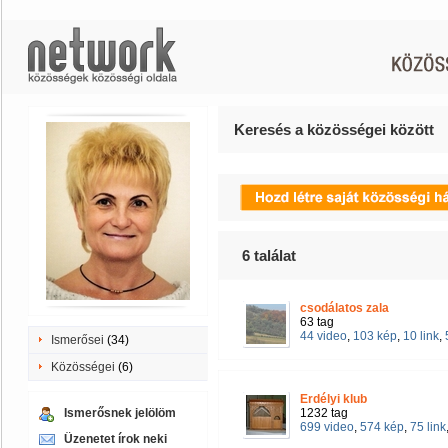
Keresés a közösségei között
6
találat
csodálatos zala
63 tag
44 video
,
103 kép
,
10 link
,
Ismerősei
(34)
Közösségei
(6)
Erdélyi klub
Ismerősnek jelölöm
1232 tag
699 video
,
574 kép
,
75 link
Üzenetet írok neki