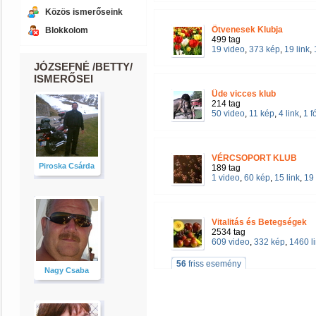
Közös ismerőseink
Ötvenesek Klubja
Blokkolom
499 tag
19 video
,
373 kép
,
19 link
,
JÓZSEFNÉ /BETTY/
ISMERŐSEI
Üde vicces klub
214 tag
50 video
,
11 kép
,
4 link
,
1 
VÉRCSOPORT KLUB
Piroska Csárda
189 tag
1 video
,
60 kép
,
15 link
,
19
Vitalitás és Betegségek
2534 tag
609 video
,
332 kép
,
1460 l
56
friss esemény
Nagy Csaba