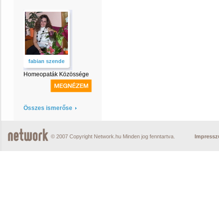
fabian szende
Homeopaták Közössége
Összes ismerőse
© 2007 Copyright Network.hu Minden jog fenntartva.
Impress