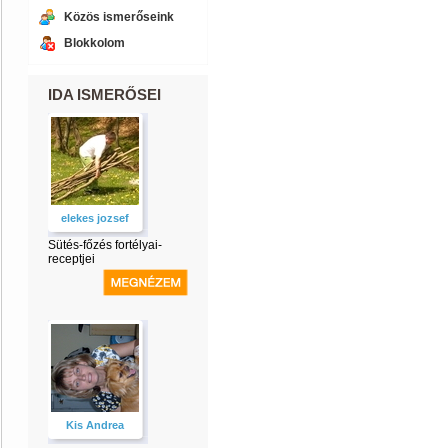
Közös ismerőseink
Blokkolom
IDA ISMERŐSEI
elekes jozsef
Sütés-főzés fortélyai-
receptjei
Kis Andrea