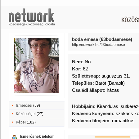
boda emese (63bodaemese)
http://network.hu/63bodaemese
Nem:
Nő
Kor:
62
Születésnap:
augusztus 31.
Település:
Barót (Baraolt)
Családi állapot:
házas
Ismerősei
(59)
Hobbijaim:
Kirandulas ,sutkere
Kedvenc könyveim:
szakacs k
Közösségei
(27)
Kedvenc filmjeim:
romantikus
Képei
(182)
Ismerősnek jelölöm