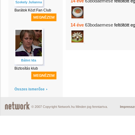
14 éve
63bodaemese
feltöltött e
Szekely Julianna
Barátok Közt Fan Club
14 éve
63bodaemese
feltöltött e
Bálint Ida
Biztosítás klub
Összes ismerőse
© 2007 Copyright Network.hu Minden jog fenntartva.
Impress