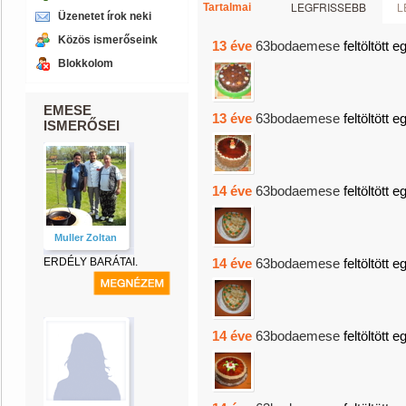
LEGFRISSEBB
L
Tartalmai
Üzenetet írok neki
Közös ismerőseink
13 éve
63bodaemese
feltöltött e
Blokkolom
EMESE
13 éve
63bodaemese
feltöltött e
ISMERŐSEI
14 éve
63bodaemese
feltöltött e
Muller Zoltan
ERDÉLY BARÁTAI.
14 éve
63bodaemese
feltöltött e
14 éve
63bodaemese
feltöltött e