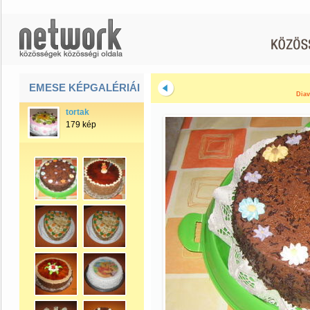
EMESE KÉPGALÉRIÁI
Diav
tortak
179 kép