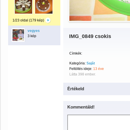
1/23 oldal (179 kép)
vegyes
IMG_0849 csokis
3 kép
Címkék:
Kategória:
Saját
Feltöltés ideje:
13 éve
Látta 398 ember.
Értékeld
Kommentáld!