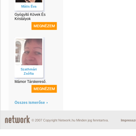
Mátis Éva
Gyógyító Kövek És
Kristályok
Szathmári
Zsófia
Mámor Társkereső.
Összes ismerőse
© 2007 Copyright Network.hu Minden jog fenntartva.
Impress