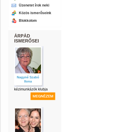
Üzenetet írok neki
Közös ismerőseink
Blokkolom
ÁRPÁD
ISMERŐSEI
Nagyné Szabó
Ilona
kézimunkázók klubja