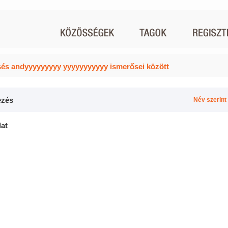
és andyyyyyyyyy yyyyyyyyyyy ismerősei között
zés
Név szerint
lat