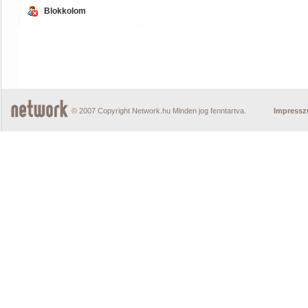
Blokkolom
© 2007 Copyright Network.hu Minden jog fenntartva.
Impress