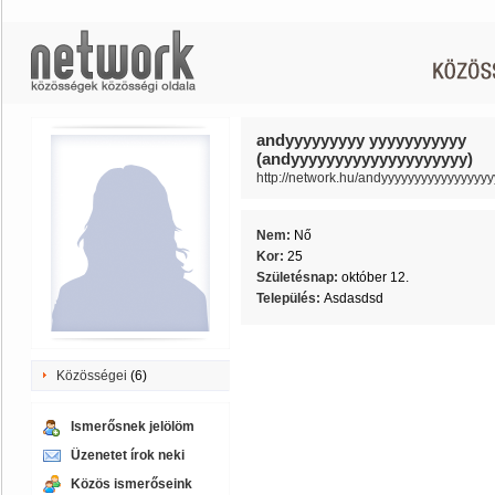
andyyyyyyyyy yyyyyyyyyyy
(andyyyyyyyyyyyyyyyyyyyy)
http://network.hu/andyyyyyyyyyyyyyyyyy
Nem:
Nő
Kor:
25
Születésnap:
október 12.
Település:
Asdasdsd
Közösségei
(6)
Ismerősnek jelölöm
Üzenetet írok neki
Közös ismerőseink