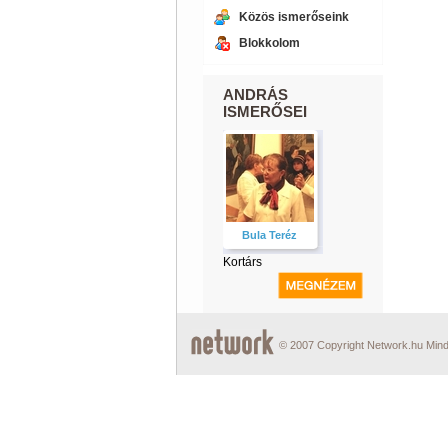
Közös ismerőseink
Blokkolom
ANDRÁS
ISMERŐSEI
Bula Teréz
Kortárs
© 2007 Copyright Network.hu Minde