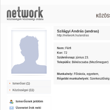
Szilágyi András (andras)
http://network.hu/andras
Nem:
Férfi
Kor:
72
Születésnap:
június 23.
Település:
Békéscsaba (Mezőmegyer)
Munkahely:
Főiskola, egyetem,
Régebbi munkahelyek:
Szerkesztőség
Ismerősei
(1)
Közösségei
(11)
Ismerősnek jelölöm
Üzenetet írok neki