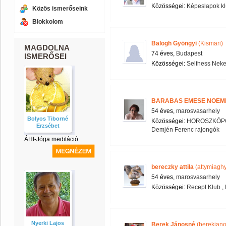
Közösségei:
Képeslapok k
Közös ismerőseink
Blokkolom
Balogh Gyöngyi
(Kismari)
MAGDOLNA
74 éves,
Budapest
ISMERŐSEI
Közösségei:
Selfness Nek
BARABAS EMESE NOEM
54 éves,
marosvasarhely
Bolyos Tiborné
Közösségei:
HOROSZKÓPG
Erzsébet
Demjén Ferenc rajongók
ÁHI-Jóga meditáció
bereczky attila
(attymiagh
54 éves,
marosvasarhely
Közösségei:
Recept Klub
,
Nyerki Lajos
Berek Jánosné
(berekjan