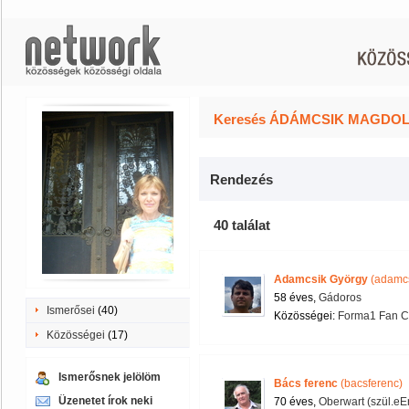
Keresés ÁDÁMCSIK MAGDOLNA
Rendezés
40 találat
Adamcsik György
(adamcs
58 éves,
Gádoros
Ismerősei
(40)
Közösségei:
Forma1 Fan C
Közösségei
(17)
Ismerősnek jelölöm
Bács ferenc
(bacsferenc)
Üzenetet írok neki
70 éves,
Oberwart (szül.eE