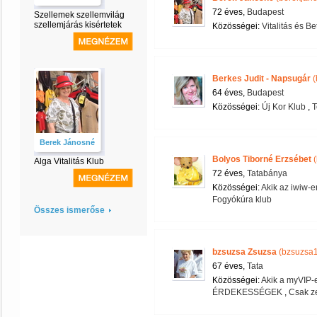
72 éves,
Budapest
Szellemek szellemvilág
szellemjárás kisértetek
Közösségei:
Vitalitás és B
Berkes Judit - Napsugár
(
64 éves,
Budapest
Közösségei:
Új Kor Klub
,
T
Berek Jánosné
Bolyos Tiborné Erzsébet
(
Alga Vitalitás Klub
72 éves,
Tatabánya
Közösségei:
Akik az iwiw-e
Fogyókúra klub
Összes ismerőse
bzsuzsa Zsuzsa
(bzsuzsa1
67 éves,
Tata
Közösségei:
Akik a myVIP-e
ÉRDEKESSÉGEK
,
Csak z