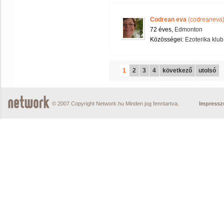
Codrean eva
(codreaneva
72 éves,
Edmonton
Közösségei:
Ezoterika klub
1
2
3
4
következő
utolsó
© 2007 Copyright Network.hu Minden jog fenntartva.
Impress