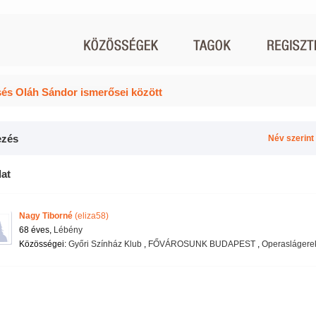
és Oláh Sándor ismerősei között
zés
Név szerint
lat
Nagy Tiborné
(eliza58)
68 éves,
Lébény
Közösségei:
Győri Színház Klub
,
FŐVÁROSUNK BUDAPEST
,
Operaslágere