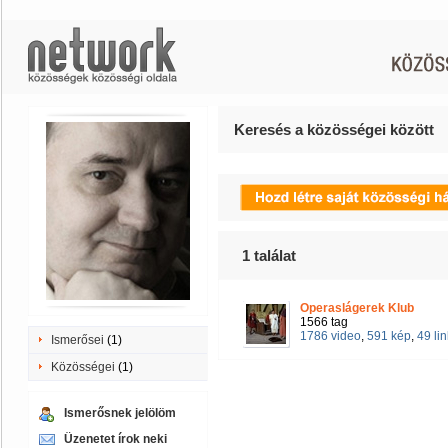
Keresés a közösségei között
1
találat
Operaslágerek Klub
1566 tag
1786 video
,
591 kép
,
49 lin
Ismerősei
(1)
Közösségei
(1)
Ismerősnek jelölöm
Üzenetet írok neki