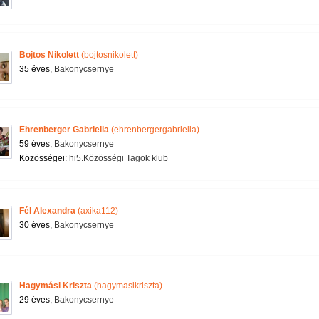
Bojtos Nikolett
(bojtosnikolett)
35 éves,
Bakonycsernye
Ehrenberger Gabriella
(ehrenbergergabriella)
59 éves,
Bakonycsernye
Közösségei:
hi5.Közösségi Tagok klub
Fél Alexandra
(axika112)
30 éves,
Bakonycsernye
Hagymási Kriszta
(hagymasikriszta)
29 éves,
Bakonycsernye