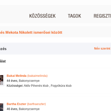
és Mekota Nikolett ismerősei között
zés
Név szerint
álat
Bakai Melinda
(bakaimelinda)
44 éves,
Bakonycsernye
Közösségei:
Aktív Pihenés klub
,
Fogyókúra klub
Bartha Eszter
(barthaeszter)
46 éves,
Bakonycsernye