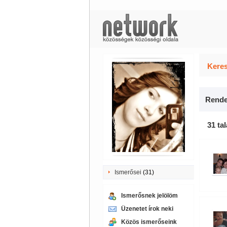
Keres
Rende
31 tal
Ismerősei
(31)
Ismerősnek jelölöm
Üzenetet írok neki
Közös ismerőseink