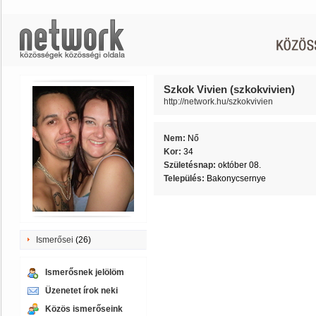
Szkok Vivien (szkokvivien)
http://network.hu/szkokvivien
Nem:
Nő
Kor:
34
Születésnap:
október 08.
Település:
Bakonycsernye
Ismerősei
(26)
Ismerősnek jelölöm
Üzenetet írok neki
Közös ismerőseink