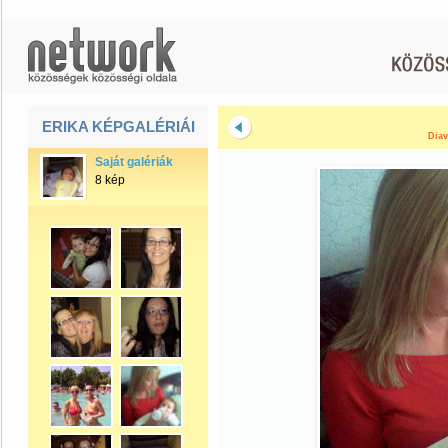
ERIKA KÉPGALÉRIÁI
Diav
Saját galériák
8 kép