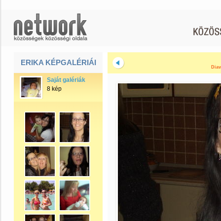
ERIKA KÉPGALÉRIÁI
Diav
Saját galériák
8 kép