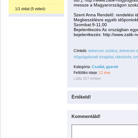
stb.), http://www.zatik-nogyogya
messze a Magyarországon szokáso
1/1 oldal (5 videó)
Szent Anna Rendelő: rendelési i
Megbeszélésre egyéb időpontokb
Szombat:9-11,00
Bejelentkezés:Az országban egye
bejelentkezés: http://www.zatik-
Címkék:
debercen szülész
debrecen 
nőgyógyászati vizsgálat
rákszürés
sz
Kategória:
Család, gyerek
Feltöltés ideje:
12 éve
Látta 267 ember.
Értékeld!
Kommentáld!