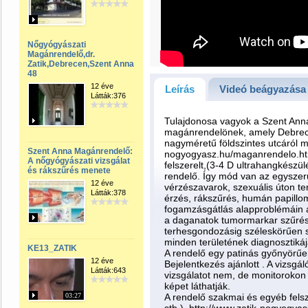
Nőgyógyászati
Magánrendelő,dr.
Zatik,Debrecen,Szent Anna
48
12 éve
Leírás
Videó beágyazása
Látták:376
Tulajdonosa vagyok a Szent Ann
magánrendelönek, amely Debrec
nagyméretű földszintes utcáról m
Szent Anna Magánrendelő:
nogyogyasz.hu/maganrendelo.ht
A nőgyógyászati vizsgálat
felszerelt,(3-4 D ultrahangkészü
és rákszűrés menete
rendelő. Így mód van az egyszerű
12 éve
vérzészavarok, szexuális úton te
Látták:378
érzés, rákszűrés, humán papillo
fogamzásgátlás alapproblémáin á
a daganatok tumormarkar szűrésé
terhesgondozásig széleskörűen s
minden területének diagnosztikáj
KE13_ZATIK
A rendelő egy patinás győnyörűen 
12 éve
Bejelentkezés ajánlott . A vizsgá
Látták:643
vizsgálatot nem, de monitorokon
képet láthatják.
03:27
A rendelő szakmai és egyéb fels