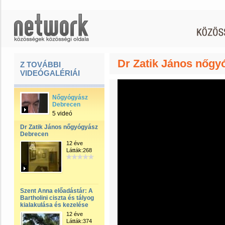
Dr Zatik János nőg
Z TOVÁBBI
VIDEÓGALÉRIÁI
Nőgyógyász
Debrecen
5 videó
Dr Zatik János nőgyógyász
Debrecen
12 éve
Látták:268
Szent Anna előadástár: A
Bartholini ciszta és tályog
kialakulása és kezelése
12 éve
Látták:374