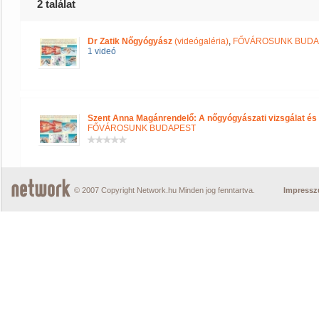
2 találat
Dr Zatik Nőgyógyász
(videógaléria)
,
FŐVÁROSUNK BUDA
1 videó
Szent Anna Magánrendelő: A nőgyógyászati vizsgálat és
FŐVÁROSUNK BUDAPEST
© 2007 Copyright Network.hu Minden jog fenntartva.
Impress