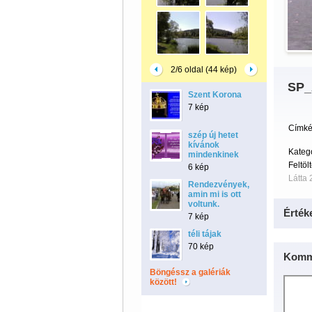
2/6 oldal (44 kép)
SP_
Szent Korona
7 kép
Címké
szép új hetet
kívánok
Kateg
mindenkinek
Feltöl
6 kép
Látta 
Rendezvények,
amin mi is ott
voltunk.
Érték
7 kép
téli tájak
70 kép
Komm
Böngéssz a galériák
között!