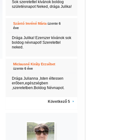
Sok szeretettel kívánok boldog
születésnapot Neked, drága Julika!
Szántó Imréné Mária
üzente
6
éve
Drága Julika! Ezerszer kívánok sok
boldog névnapot! Szeretettel
neked.
Miclausné Király Erzsébet
üzente
6 éve
Drága Julianna ,Isten éltessen
erőben,egészségben
,szeretetben.Boldog Névnapot.
Következő 5