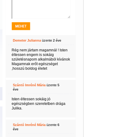
Demeter Julianna
üzente
2 éve
Rég nem jártam magamnál ! Isten
éltessen engem is sokáig
születésnapom alkalmából kívánok
Magamnak erőt egészséget
,hosszú boldog életet
Szántó Imréné Mária
üzente
5
éve
Isten éltessen sokáig jó
egészségben szeretetben drága
Julika.
Szántó Imréné Mária
üzente
6
éve