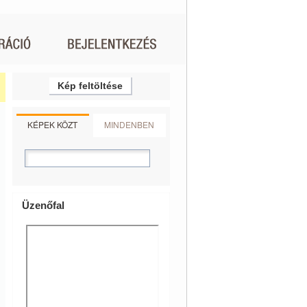
Kép feltöltése
KÉPEK KÖZT
MINDENBEN
Üzenőfal