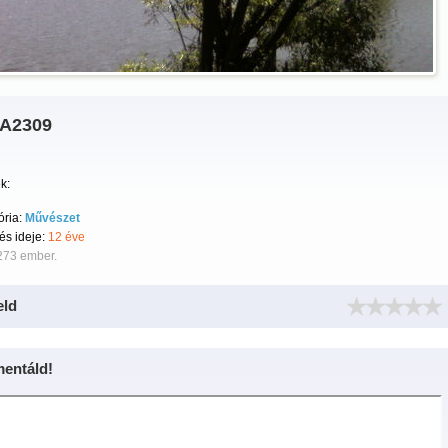
A2309
k:
ória:
Művészet
tés ideje:
12 éve
273 ember.
eld
entáld!