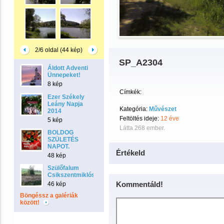
2/6 oldal (44 kép)
SP_A2304
Áldott Adventi
Ünnepeket!
8 kép
Címkék:
Ezer Székely
Leány Napja
Kategória:
Művészet
2014
Feltöltés ideje:
12 éve
5 kép
Látta 268 ember.
BOLDOG
SZÜLETÉS
NAPOT.
Értékeld
48 kép
Szülőfalum
Csikszentmiklós
Kommentáld!
46 kép
Böngéssz a galériák
között!