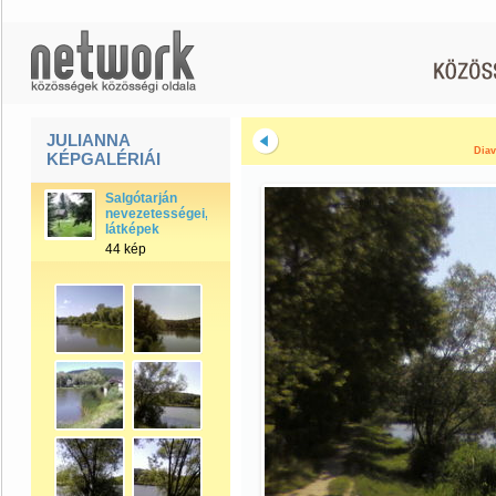
JULIANNA
Diav
KÉPGALÉRIÁI
Salgótarján
nevezetességei,
látképek
44 kép