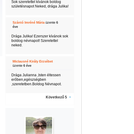
Sok szeretettel kívánok boldog
születésnapot Neked, drága Julika!
Szántó Imréné Mária
üzente
6
éve
Drága Julika! Ezerszer kívánok sok
boldog névnapot! Szeretettel
neked.
Miclausné Király Erzsébet
üzente
6 éve
Drága Julianna ,Isten éltessen
erőben,egészségben
,szeretetben.Boldog Névnapot.
Következő 5