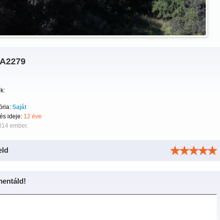
A2279
k:
ória:
Saját
tés ideje:
12 éve
314 ember.
eld
entáld!