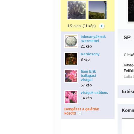
1/2 oldal (11 kép)
SP_
édesanyáknak
szeretettel
21 kép
Karácsony
Címké
8 kép
Kateg
Feltöl
fiam Erik
ballagási
Látta 
virágai
57 kép
Érték
virágok esőben.
14 kép
Böngéssz a galériák
Komm
között!