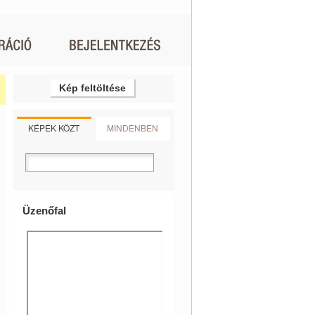
Kép feltöltése
KÉPEK KÖZT
MINDENBEN
Üzenőfal