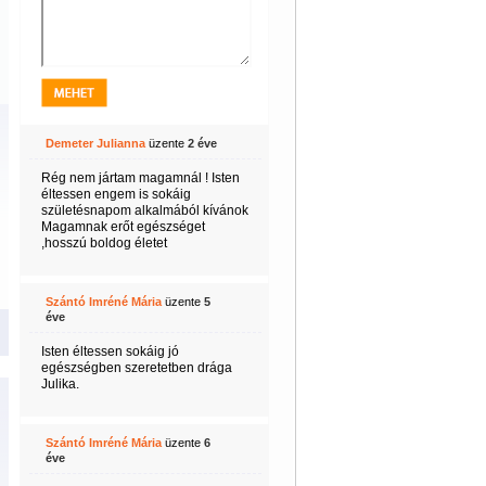
Demeter Julianna
üzente
2 éve
Rég nem jártam magamnál ! Isten
éltessen engem is sokáig
születésnapom alkalmából kívánok
Magamnak erőt egészséget
,hosszú boldog életet
Szántó Imréné Mária
üzente
5
éve
Isten éltessen sokáig jó
egészségben szeretetben drága
Julika.
Szántó Imréné Mária
üzente
6
éve