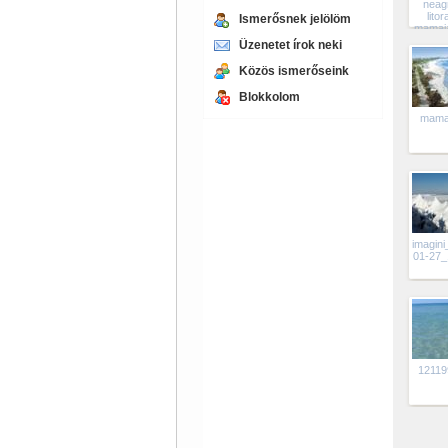
neag
litor
Ismerősnek jelölöm
mamai
Üzenetet írok neki
Közös ismerőseink
Blokkolom
mama
imagini
01-27_
12119