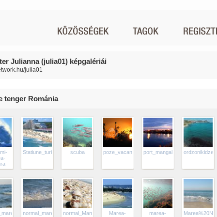
r Julianna (julia01) képgalériái
etwork.hu/julia01
e tenger Románia
mi-
Statiune_turistica_Albena_0
scuba
poze_vacanta_litoral_marea_neagra_statiunea
port_mangalia_wp
ordzonikidze_
a-
ra
_marea-
normal_marea-
normal_Mamaia_scoici_272
Marea-
marea-
Marea%20Nea