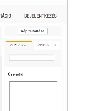
Kép feltöltése
KÉPEK KÖZT
MINDENBEN
Üzenőfal
_2_mai_01
6
gra_plaja