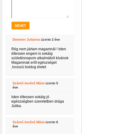
Demeter Julianna
üzente
2 éve
Rég nem jártam magamnál ! Isten
éltessen engem is sokáig
születésnapom alkalmából kívánok
Magamnak erőt egészséget
,hosszú boldog életet
7fb8fafb1
Szántó Imréné Mária
üzente
5
éve
Isten éltessen sokáig jó
egészségben szeretetben drága
Julika.
Szántó Imréné Mária
üzente
6
éve