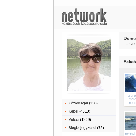
Demete
http://n
Feket
tsuna
mare
neag
Közösségei
(230)
Képei
(4610)
Videói
(1229)
Blogbejegyzései
(72)
normal