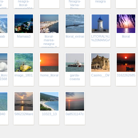
ra-
neagra-
Neagra-
neagra
al-
litoral-
Varna-
a005
mamaia004
Poze-
Litoral-
Varna-
Bulgaria
iab
Mamaia3
litoral-
litoral_extrasezon2
LITORAL%20-
litoral
marea-
%20MANGALIA%203
neagra-
romania-7
_litoral_marea_neagra_inghetata_2006-
image_18012
home_litoral
garda-
Casino__Din_Constanta_big
3162262685_2
1568
coasta
940
586232MareaNeagra
10323_13
0a8531147c6ecd7522760c8a229f345e