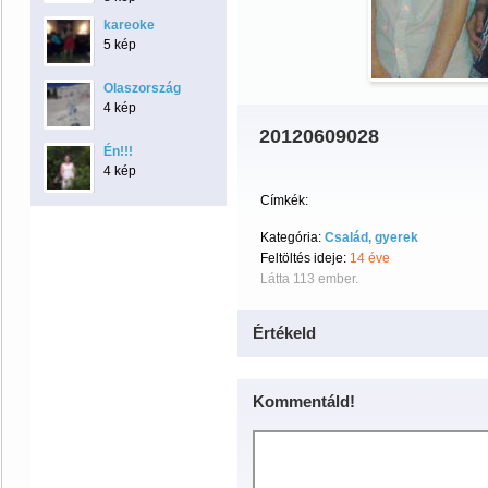
kareoke
5 kép
Olaszország
4 kép
20120609028
Én!!!
4 kép
Címkék:
Kategória:
Család, gyerek
Feltöltés ideje:
14 éve
Látta 113 ember.
Értékeld
Kommentáld!