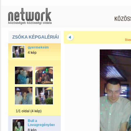
ZSÓKA KÉPGALÉRIÁI
Diav
gyermekeim
4 kép
1/1 oldal (4 kép)
Buli a
Lovagregényben
8 kép