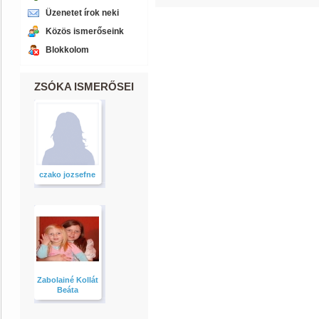
Üzenetet írok neki
Közös ismerőseink
Blokkolom
ZSÓKA ISMERŐSEI
czako jozsefne
Zabolainé Kollát
Beáta