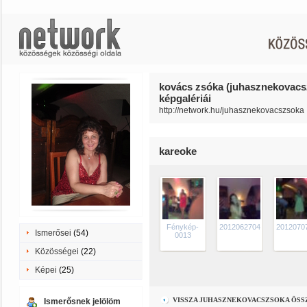
kovács zsóka (juhasznekovacs
képgalériái
http://network.hu/juhasznekovacszsoka
kareoke
Fénykép-
20120627043
2012070
Ismerősei
(54)
0013
Közösségei
(22)
Képei
(25)
VISSZA JUHASZNEKOVACSZSOKA ÖSS
Ismerősnek jelölöm