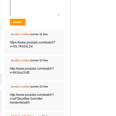
kovács zsóka
üzente
11 éve
https://www.youtube.com/watch?
v=ISL7Kb2xL2w
kovács zsóka
üzente
13 éve
http://www.youtube.com/watch?
v=IblJnuz2otE
kovács zsóka
üzente
13 éve
http://www.youtube.com/watch?
v=qPZkusltIIw Szerettel
mindenkinek!!