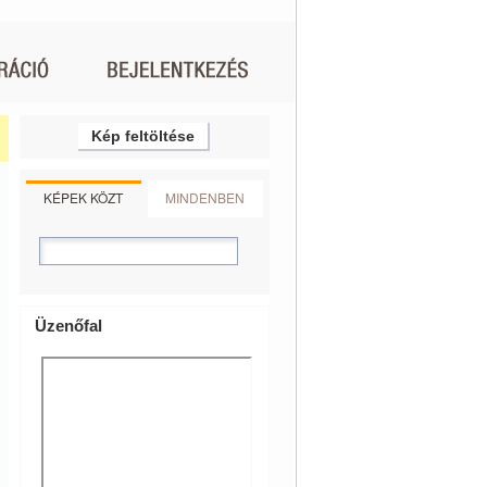
Kép feltöltése
KÉPEK KÖZT
MINDENBEN
Üzenőfal