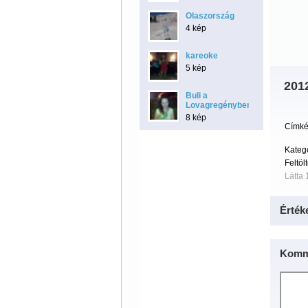
Olaszország
4 kép
kareoke
5 kép
201
Buli a
Lovagregényben
8 kép
Címké
Kateg
Feltöl
Látta 
Érték
Komm