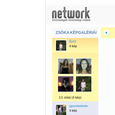
ZSÓKA KÉPGALÉRIÁI
Én!!!
4 kép
1/1 oldal (4 kép)
gyermekeim
4 kép