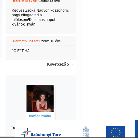
BERTA ISTVÁN
üzente
13 éve
Kedves Zsóka!Nagyon köszönöm,
hogy elfogadtad a
jelölésem!Kellemes napot
kivánok.István
Harmath Jozsef
üzente
16 éve
JÓ ÉJT-HJ
Következő 5
kovács zsóka
Érdekel zsóka
többi tartalma is?