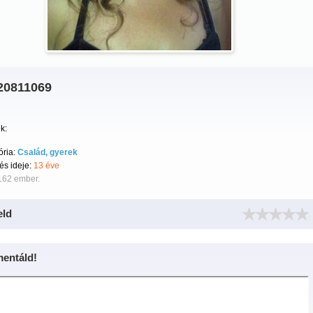
20811069
k:
ória:
Család, gyerek
tés ideje:
13 éve
162 ember.
eld
entáld!