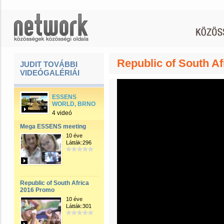
Republic of South A
JUDIT TOVÁBBI
VIDEÓGALÉRIÁI
ESSENS
WORLD, BRNO
4 videó
Mega ESSENS meeting
10 éve
Látták:296
Republic of South Africa
2016 Promo
10 éve
Látták:301