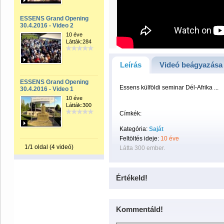
ESSENS Grand Opening
30.4.2016 - Video 2
10 éve
Látták:284
Leírás
Videó beágyazása
ESSENS Grand Opening
Essens külföldi seminar Dél-Afrika ...
30.4.2016 - Video 1
10 éve
Látták:300
Címkék:
Kategória:
Saját
Feltöltés ideje:
10 éve
1/1 oldal (4 videó)
Látta 300 ember.
Értékeld!
Kommentáld!