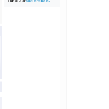
Érdekel Judit
többi tartalma is?