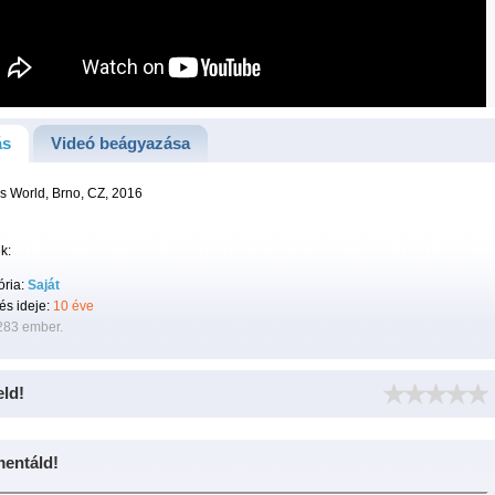
ás
Videó beágyazása
s World, Brno, CZ, 2016
k:
ória:
Saját
tés ideje:
10 éve
283 ember.
eld!
entáld!