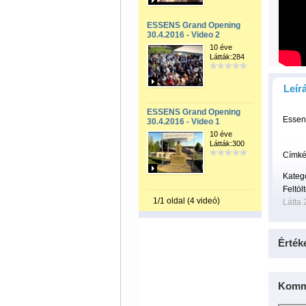
ESSENS Grand Opening
30.4.2016 - Video 2
10 éve
Látták:284
Leír
ESSENS Grand Opening
Essen
30.4.2016 - Video 1
10 éve
Látták:300
Címké
Kateg
Feltöl
1/1 oldal (4 videó)
Látta 
Érték
Komm