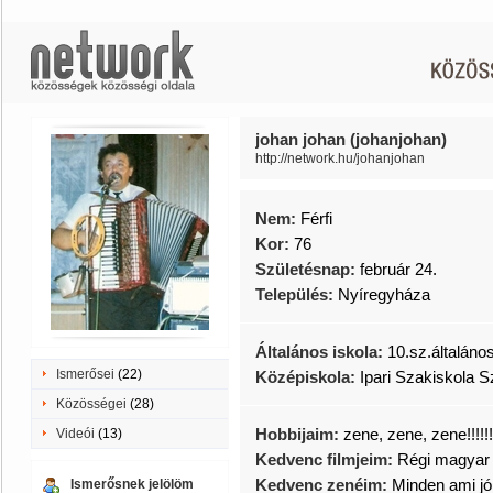
johan johan (johanjohan)
http://network.hu/johanjohan
Nem:
Férfi
Kor:
76
Születésnap:
február 24.
Település:
Nyíregyháza
Általános iskola:
10.sz.általáno
Ismerősei
(22)
Középiskola:
Ipari Szakiskola 
Közösségei
(28)
Hobbijaim:
zene, zene, zene!!!!!!!
Videói
(13)
Kedvenc filmjeim:
Régi magyar 
Kedvenc zenéim:
Minden ami jó
Ismerősnek jelölöm