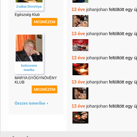
Zsákai Dorottya
13 éve
johanjohan
feltöltött egy ú
Egészség Klub
13 éve
johanjohan
feltöltött egy ú
13 éve
johanjohan
feltöltött egy ú
kobzosne
marika
MARYA GYÓGYNÖVÉNY
13 éve
johanjohan
feltöltött egy ú
KLUB
Összes ismerőse
13 éve
johanjohan
feltöltött egy ú