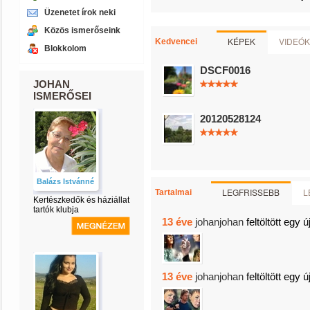
Üzenetet írok neki
Közös ismerőseink
KÉPEK
VIDEÓK
Kedvencei
Blokkolom
DSCF0016
JOHAN
ISMERŐSEI
20120528124
Balázs Istvánné
LEGFRISSEBB
L
Tartalmai
Kertészkedők és háziállat
tartók klubja
13 éve
johanjohan
feltöltött egy ú
13 éve
johanjohan
feltöltött egy ú