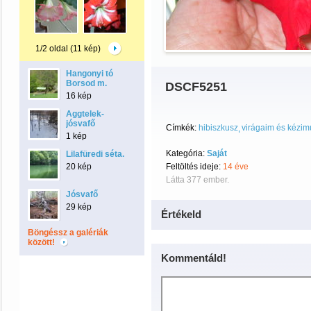
1/2 oldal (11 kép)
Hangonyi tó
Borsod m.
DSCF5251
16 kép
Aggtelek-
jósvafő
Címkék:
hibiszkusz
virágaim és kézim
1 kép
Kategória:
Saját
Lilafüredi séta.
20 kép
Feltöltés ideje:
14 éve
Látta 377 ember.
Jósvafő
29 kép
Értékeld
Böngéssz a galériák
között!
Kommentáld!