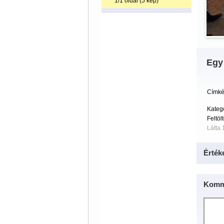
1/1 oldal (5 kép)
Egy
Címké
Kateg
Feltöl
Látta 
Érték
Komm