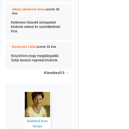
rékasi sándorné ilona
üzente
15
éve
Kellemes Húsvéti ünnepeket
kívánok neked és szeretteidnek.
Icus.
Kovacsne Lídia
üzente
15 éve
Köszönöm,hogy meglátogattál.
Szép tavaszi napokat kivánok.
Következő 5
Drabikné Kiss
Ibolya