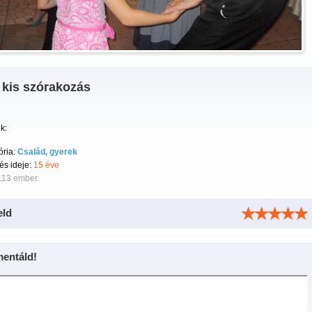
 kis szórakozás
k:
ória:
Család, gyerek
tés ideje:
15 éve
113 ember.
eld
entáld!