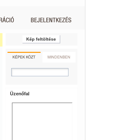
Kép feltöltése
KÉPEK KÖZT
MINDENBEN
Üzenőfal