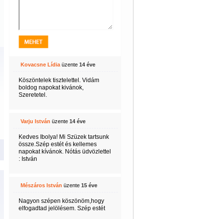
Kovacsne Lídia
üzente
14 éve
Köszöntelek tisztelettel. Vidám
boldog napokat kivánok,
Szeretetel.
Varju István
üzente
14 éve
Kedves Ibolya! Mi Szüzek tartsunk
össze.Szép estét és kellemes
napokat kívánok. Nótás üdvözlettel
: István
Mészáros István
üzente
15 éve
Nagyon szépen köszönöm,hogy
elfogadtad jelölésem. Szép estét