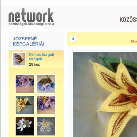
JÓZSEFNÉ
Diav
KÉPGALÉRIÁI
Drótos horgolt
virágok
29 kép