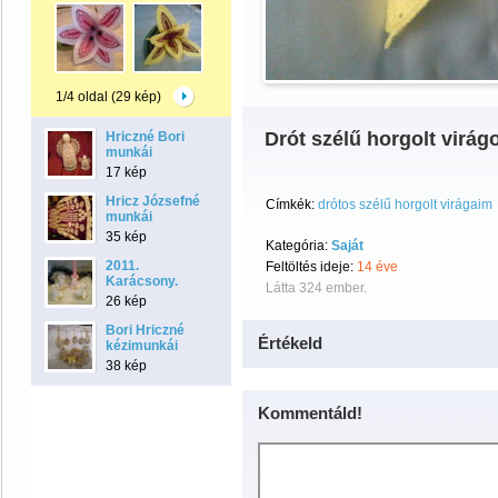
1/4 oldal (29 kép)
Drót szélű horgolt virág
Hriczné Bori
munkái
17 kép
Hricz Józsefné
Címkék:
drótos szélű horgolt virágaim
munkái
35 kép
Kategória:
Saját
2011.
Feltöltés ideje:
14 éve
Karácsony.
Látta 324 ember.
26 kép
Bori Hriczné
Értékeld
kézimunkái
38 kép
Kommentáld!