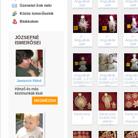
Angyalkák
Angyalkák
Angyalk
újak
újak
újak
Üzenetet írok neki
SZÁMOZOTTAK
SZÁMOZOTTAK
SZÁMOZ
4-5-6a-6b-7
4-5-6a-6b-7
4-5-6a-6
Közös ismerőseink
015
014
013
Blokkolom
2--
2--
2--
JÓZSEFNÉ
Angyalkák
Angyalkák
Angyalk
ISMERŐSEI
újak
újak
újak
SZÁMOZOTTAK
SZÁMOZOTTAK
SZÁMOZ
4-5-6a-6b-7
4-5-6a-6b-7
4-5-6a-6
006
004
001
Angyalkák
Angyalkák
Angyalk
ÚJAK, 1-2-3
ÚJAK, 1-2-3
ÚJAK, 1-
Jambrich Pálné
SZÁMOZOTTAK
SZÁMOZOTTAK
SZÁMOZ
002
001
007
Hímző és más
kézimunkák klub
Karácsony
Karácsony
Karácso
1
10 ANGYAL
9
elölről+
Hópelyh
angyalka.