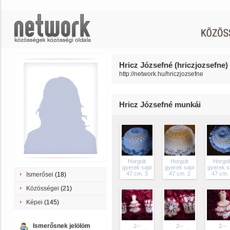
Hricz Józsefné (hriczjozsefne) 
http://network.hu/hriczjozsefne
Hricz Józsefné munkái
Horgolt
Horgolt
Horgol
gyerek sapi
gyerek sapi
gyerek s
47 cm. 3
47 cm. 2
47 cm.
Ismerősei
(18)
Közösségei
(21)
Képei
(145)
Ismerősnek jelölöm
2--
2--
2--