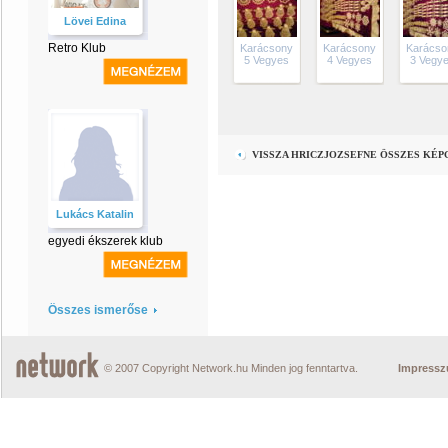
Lövei Edina
Retro Klub
Karácsony
Karácsony
Karácso
5 Vegyes
4 Vegyes
3 Vegy
VISSZA HRICZJOZSEFNE ÖSSZES KÉ
Lukács Katalin
egyedi ékszerek klub
Összes ismerőse
© 2007 Copyright Network.hu Minden jog fenntartva.
Impress