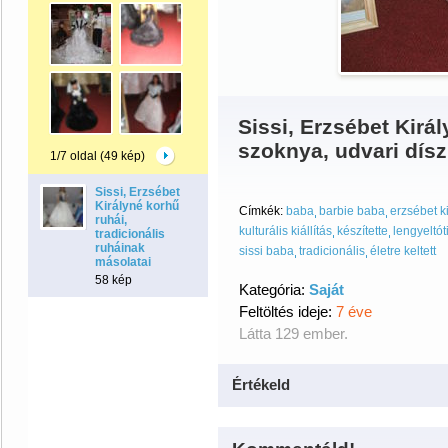
Sissi, Erzsébet Királ
szoknya, udvari dísz
1/7 oldal (49 kép)
Sissi, Erzsébet
Királyné korhű
Címkék:
baba
barbie baba
erzsébet k
ruhái,
kulturális kiállítás
készítette
lengyeltót
tradicionális
ruháinak
sissi baba
tradicionális
életre keltett
másolatai
58 kép
Kategória:
Saját
Feltöltés ideje:
7 éve
Látta 129 ember.
Értékeld