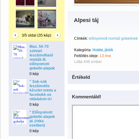
Alpesi táj
3/5 oldal (35 kép)
Címkék:
előnyomott normál gobelinek
Max. 50-70
Kategória:
Hobbi, játék
szinnel
leszámolható
Feltöltés ideje:
13 éve
minták ill.
Látta 446 ember.
előnyomott
gobelin alapok
0 kép
Értékeld
" Sok-sok
leszámolós
készlet minta a
facebokk-os
Kommentáld!
oldalakon is!
0 kép
" Előnyomott
gobelin alapok
pl. (ritka
esetben)
0 kép