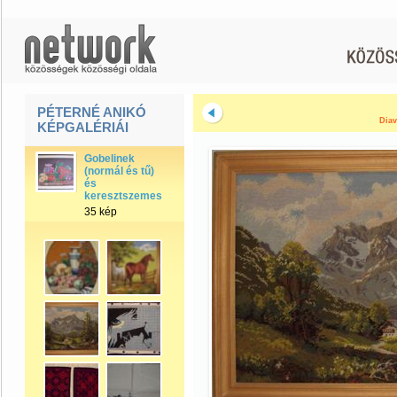
PÉTERNÉ ANIKÓ
Diav
KÉPGALÉRIÁI
Gobelinek
(normál és tű)
és
keresztszemes
35 kép