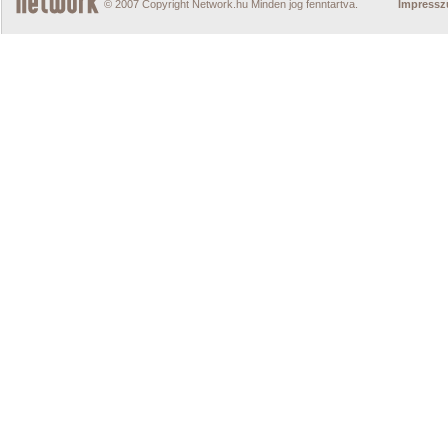
© 2007 Copyright Network.hu Minden jog fenntartva.
Impress