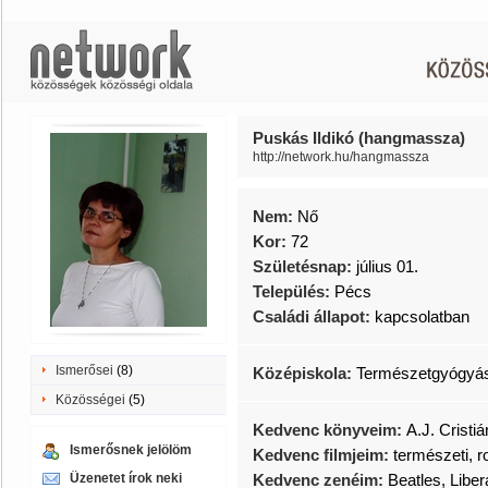
Puskás Ildikó (hangmassza)
http://network.hu/hangmassza
Nem:
Nő
Kor:
72
Születésnap:
július 01.
Település:
Pécs
Családi állapot:
kapcsolatban
Ismerősei
(8)
Középiskola:
Természetgyógyá
Közösségei
(5)
Kedvenc könyveim:
A.J. Cristiá
Ismerősnek jelölöm
Kedvenc filmjeim:
természeti, 
Üzenetet írok neki
Kedvenc zenéim:
Beatles, Liber