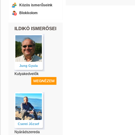
Közös ismerőseink
Blokkolom
ILDIKÓ ISMERŐSEI
Jung Gyula
Kutyakedvelők
Cserei József
Nyárádszereda