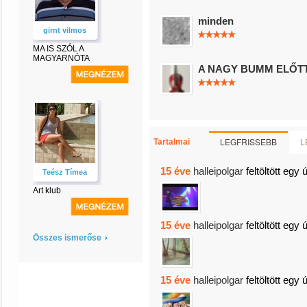
minden
girnt vilmos
MA IS SZÓL A
MAGYARNÓTA
A NAGY BUMM ELŐTT
LEGFRISSEBB
L
Tartalmai
15 éve
halleipolgar
feltöltött egy 
Teész Tímea
Art klub
15 éve
halleipolgar
feltöltött egy 
Összes ismerőse
15 éve
halleipolgar
feltöltött egy 