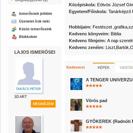
Blogbejegyzései
(1)
Középiskola:
Eötvös József Gi
Egyetem/Főiskola:
Tanárképző 
Ismerősnek jelölöm
Üzenetet írok neki
Hobbijaim:
Festészet ,grafika,
Közös ismerőseink
Kedvenc könyveim:
Biblia
Blokkolom
Kedvenc filmjeim:
A nap szerel
Kedvenc zenéim:
Liszt,Bartók
LAJOS ISMERŐSEI
KÉPEK
VIDEÓK
Kedvencei
A TENGER UNIVERZ
TAKÁCS PÉTER
3D ART
Vörös pad
GYÖKEREK (Radnóti M