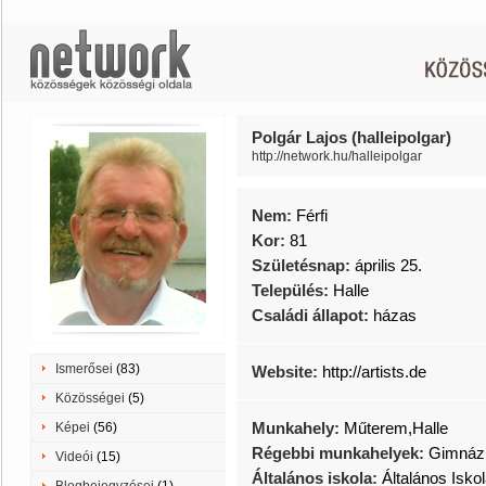
Polgár Lajos (halleipolgar)
http://network.hu/halleipolgar
Nem:
Férfi
Kor:
81
Születésnap:
április 25.
Település:
Halle
Családi állapot:
házas
Ismerősei
(83)
Website:
http://artists.de
Közösségei
(5)
Munkahely:
Műterem,Halle
Képei
(56)
Régebbi munkahelyek:
Gimnázi
Videói
(15)
Általános iskola:
Általános Isko