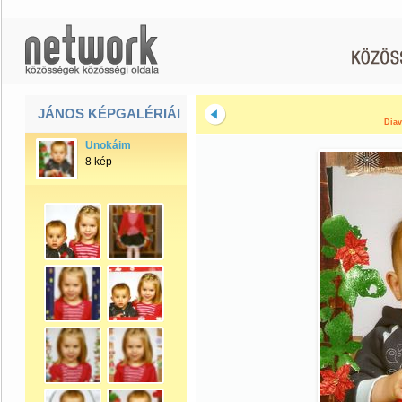
JÁNOS KÉPGALÉRIÁI
Diav
Unokáim
8 kép