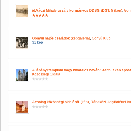
id.Váczi Mihály uszály kormányos DDSG. /DGT/ 5
(kép)
,
Gön
Gönyüi hajós családok
(képgaléria)
,
Gönyű Klub
31 kép
A lébényi templom vagy hivatalos nevén Szent Jakab apos
Közösségi Oldala
Acsalag közösségi oldaláról.
(kép)
,
Rábaközi Helytörténet-ku