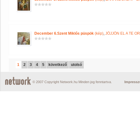
December 6.Szent Miklós püspök
(kép)
,
JÖJJÖN EL A TE 
1
2
3
4
5
következő
utolsó
© 2007 Copyright Network.hu Minden jog fenntartva.
Impress