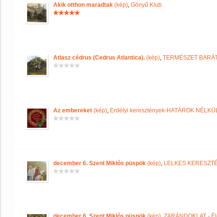
Akik otthon maradtak
(kép)
,
Gönyű Klub
Atlasz cédrus (Cedrus Atlantica).
(kép)
,
TERMÉSZET BARÁT
Az embereket
(kép)
,
Erdélyi keresztények-HATÁROK NÉLKÜ
december 6. Szent Miklós püspök
(kép)
,
LELKES KERESZTÉ
december 6. Szent Miklós püspök
(kép)
,
ZARÁNDOKLAT - Él