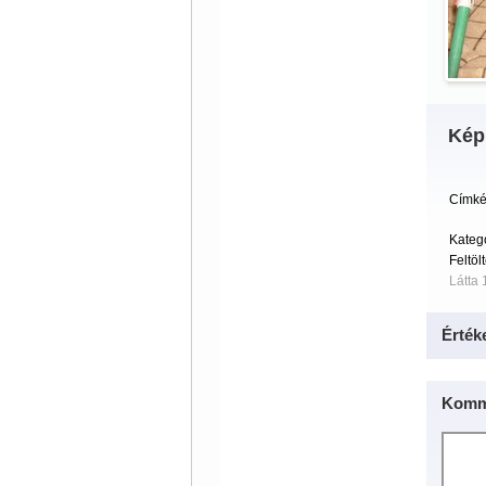
Kép
Címké
Kateg
Feltöl
Látta 
Érték
Komm