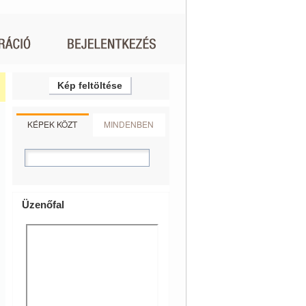
Kép feltöltése
KÉPEK KÖZT
MINDENBEN
Üzenőfal