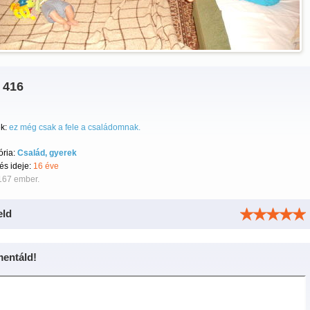
 416
k:
ez még csak a fele a családomnak.
ória:
Család, gyerek
tés ideje:
16 éve
167 ember.
eld
entáld!