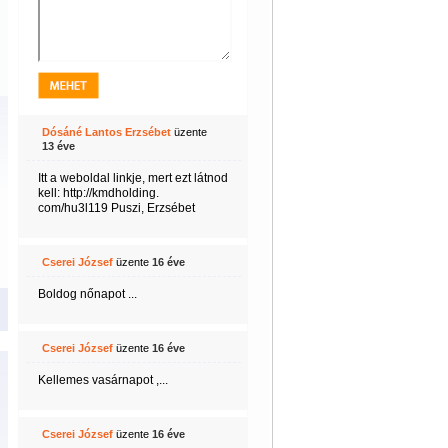
Dósáné Lantos Erzsébet
üzente
13 éve
Itt a weboldal linkje, mert ezt látnod
kell: http://kmdholding.
com/hu3l119 Puszi, Erzsébet
Cserei József
üzente
16 éve
Boldog nőnapot ...
Cserei József
üzente
16 éve
Kellemes vasárnapot ,...
Cserei József
üzente
16 éve