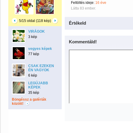
Feltöltés ideje:
16 éve
Látta 83 ember.
5/15 oldal (118 kép)
Értékeld
VIRÁGOK
3 kép
Kommentáld!
vegyes képek
77 kép
CSAK EZEKEN
ÉN VAGYOK
6 kép
LEGÚJABB
KÉPEK
35 kép
Böngéssz a galériák
között!