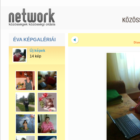
ÉVA KÉPGALÉRIÁI
Diav
Új képek
14 kép