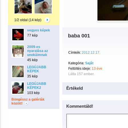
1/2 oldal (14 kép)
vegyes képek
baba 001
77 kép
2009-es
nyaralása az
Címkék:
2012.12.17.
unokáimnak
45 kép
Kategória:
Saját
LEGÚJABB
Feltöltés ideje:
13 éve
KÉPEK
Látta 157 ember.
35 kép
LEGÚJABB
KÉPEK2
Értékeld
103 kép
Böngéssz a galériák
között!
Kommentáld!