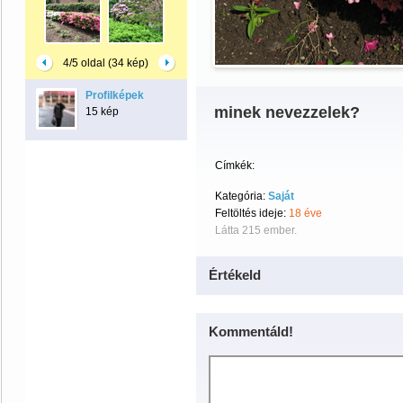
4/5 oldal (34 kép)
Profilképek
minek nevezzelek?
15 kép
Címkék:
Kategória:
Saját
Feltöltés ideje:
18 éve
Látta 215 ember.
Értékeld
Kommentáld!