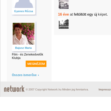
Gyenes Rózsa
16 éve
at
feltöltött egy új
képet
.
Bajusz Maria
Film - és Zenekedvelők
Klubja
Összes ismerőse
© 2007 Copyright Network.hu Minden jog fenntartva.
Impress