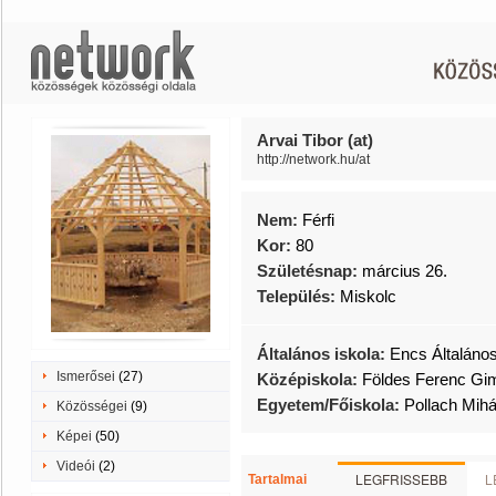
Arvai Tibor (at)
http://network.hu/at
Nem:
Férfi
Kor:
80
Születésnap:
március 26.
Település:
Miskolc
Általános iskola:
Encs Általános
Ismerősei
(27)
Középiskola:
Földes Ferenc Gi
Egyetem/Főiskola:
Pollach Mih
Közösségei
(9)
Képei
(50)
Videói
(2)
LEGFRISSEBB
L
Tartalmai