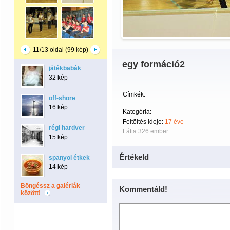
11/13 oldal (99 kép)
egy formáció2
játékbabák
32 kép
Címkék:
off-shore
16 kép
Kategória:
Feltöltés ideje:
17 éve
régi hardver
Látta 326 ember.
15 kép
Értékeld
spanyol étkek
14 kép
Böngéssz a galériák
Kommentáld!
között!