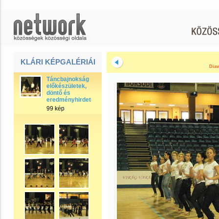
KLÁRI KÉPGALÉRIÁI
Diav
Táncbajnokság
előkészületek,
döntő és
eredményhirdetés
99 kép