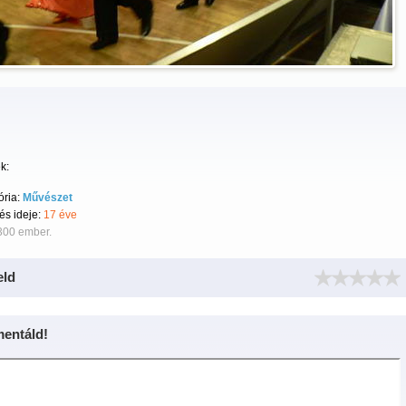
k:
ória:
Művészet
tés ideje:
17 éve
300 ember.
eld
entáld!