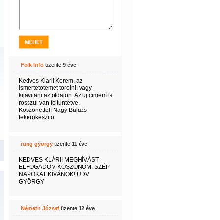
Folk Info
üzente
9 éve
Kedves Klari! Kerem, az
ismertetotemet torolni, vagy
kijavitani az oldalon. Az uj cimem is
rosszul van feltuntetve.
Koszonettel! Nagy Balazs
tekerokeszito
rung gyorgy
üzente
11 éve
KEDVES KLÁRI! MEGHÍVÁST
ELFOGADOM KÖSZÖNÖM. SZÉP
NAPOKAT KÍVÁNOK! ÜDV.
GYÖRGY
Németh József
üzente
12 éve