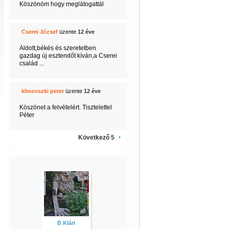
Köszönöm hogy meglátogattál
Cserei József
üzente
12 éve
Áldott,békés és szeretetben
gazdag új esztendőt kíván,a Cserei
család ...
klinovszki peter
üzente
12 éve
Köszönet a felvételért. Tisztelettel
Péter
Következő 5
B Klári