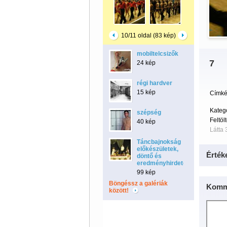
10/11 oldal (83 kép)
mobiltelcsizők
7
24 kép
régi hardver
15 kép
Címké
Kateg
szépség
Feltöl
40 kép
Látta 
Táncbajnokság
előkészületek,
Érték
döntő és
eredményhirdetés
99 kép
Böngéssz a galériák
Komm
között!