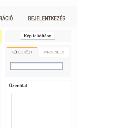
Kép feltöltése
KÉPEK KÖZT
MINDENBEN
Üzenőfal