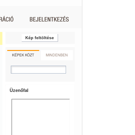
Kép feltöltése
KÉPEK KÖZT
MINDENBEN
Üzenőfal