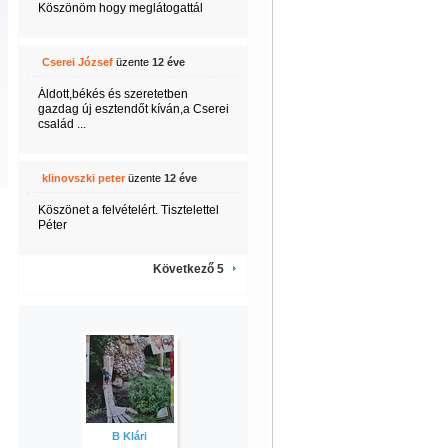
Köszönöm hogy meglátogattál
Cserei József
üzente
12 éve
Áldott,békés és szeretetben
gazdag új esztendőt kíván,a Cserei
család ...
klinovszki peter
üzente
12 éve
Köszönet a felvételért. Tisztelettel
Péter
Következő 5
B Klári