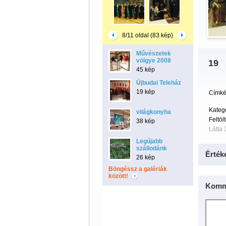
8/11 oldal (83 kép)
Művészetek
völgye 2008
19
45 kép
Újbudai Teleház
19 kép
Címké
Kateg
világkonyha
Feltöl
38 kép
Látta 
Legújabb
szállodánk
Érték
26 kép
Böngéssz a galériák
között!
Komm