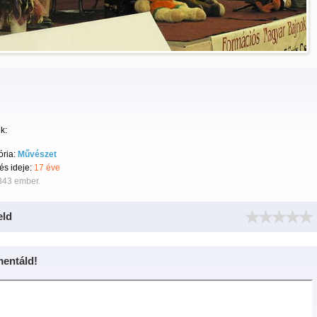
k:
ória:
Művészet
tés ideje:
17 éve
343 ember.
eld
entáld!