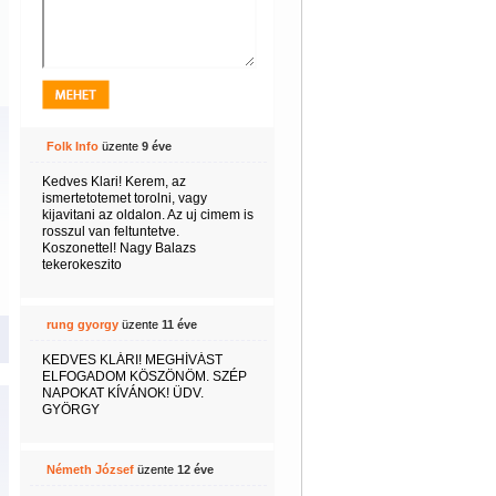
Folk Info
üzente
9 éve
Kedves Klari! Kerem, az
ismertetotemet torolni, vagy
kijavitani az oldalon. Az uj cimem is
rosszul van feltuntetve.
Koszonettel! Nagy Balazs
tekerokeszito
rung gyorgy
üzente
11 éve
KEDVES KLÁRI! MEGHÍVÁST
ELFOGADOM KÖSZÖNÖM. SZÉP
NAPOKAT KÍVÁNOK! ÜDV.
GYÖRGY
Németh József
üzente
12 éve