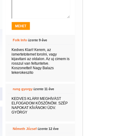
Folk Info
üzente
9 éve
Kedves Klari! Kerem, az
ismertetotemet torolni, vagy
kijavitani az oldalon. Az uj cimem is
rosszul van feltuntetve.
Koszonettel! Nagy Balazs
tekerokeszito
rung gyorgy
üzente
11 éve
KEDVES KLÁRI! MEGHÍVÁST
ELFOGADOM KÖSZÖNÖM. SZÉP
NAPOKAT KÍVÁNOK! ÜDV.
GYÖRGY
Németh József
üzente
12 éve