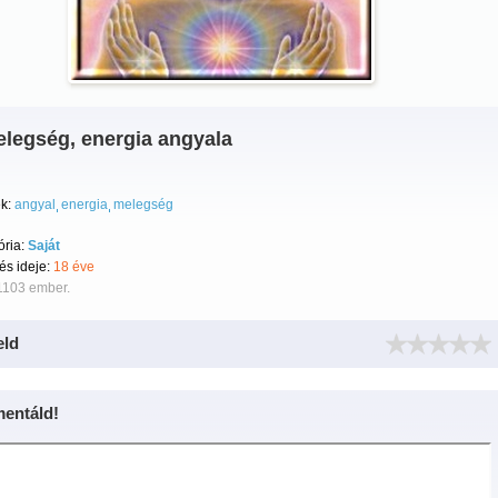
elegség, energia angyala
k:
angyal
energia
melegség
ória:
Saját
tés ideje:
18 éve
1103 ember.
eld
entáld!