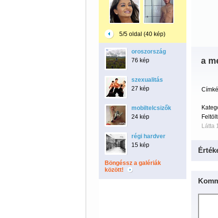
5/5 oldal (40 kép)
oroszország
a m
76 kép
szexualitás
27 kép
Címké
Kateg
mobiltelcsizők
24 kép
Feltöl
Látta 
régi hardver
15 kép
Érték
Böngéssz a galériák
között!
Komm