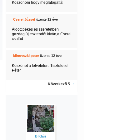
Köszönöm hogy meglátogattál
Cserei József
üzente
12 éve
Áldott,békés és szeretetben
gazdag új esztendőt kíván,a Cserei
család ...
klinovszki peter
üzente
12 éve
Köszönet a felvételért. Tisztelettel
Péter
Következő 5
B Klári