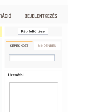
Kép feltöltése
KÉPEK KÖZT
MINDENBEN
Üzenőfal