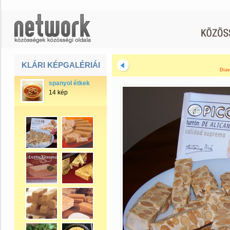
KLÁRI KÉPGALÉRIÁI
Diav
spanyol étkek
14 kép