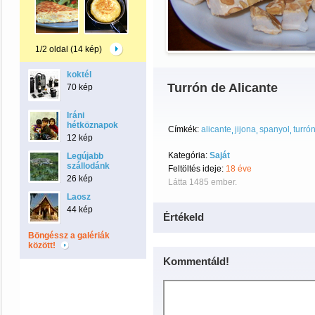
1/2 oldal (14 kép)
koktél
Turrón de Alicante
70 kép
Iráni
hétköznapok
Címkék:
alicante
jijona
spanyol
turró
12 kép
Kategória:
Saját
Legújabb
szállodánk
Feltöltés ideje:
18 éve
26 kép
Látta 1485 ember.
Laosz
44 kép
Értékeld
Böngéssz a galériák
között!
Kommentáld!